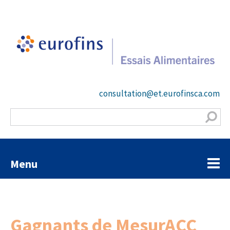
consultation@et.eurofinsca.com
Menu
Gagnants de MesurACC