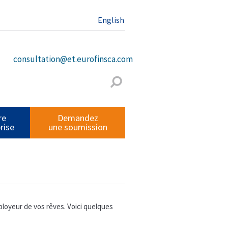
English
consultation@et.eurofinsca.com
re
Demandez
rise
une soumission
ployeur de vos rêves. Voici quelques