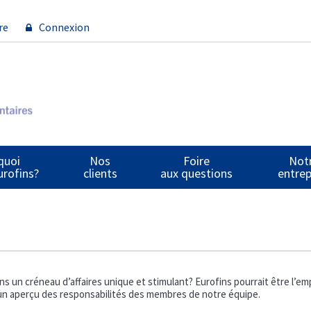
re
Connexion
quoi
Nos
Foire
Not
urofins?
clients
aux questions
entrep
s un créneau d’affaires unique et stimulant? Eurofins pourrait être l’em
t un aperçu des responsabilités des membres de notre équipe.