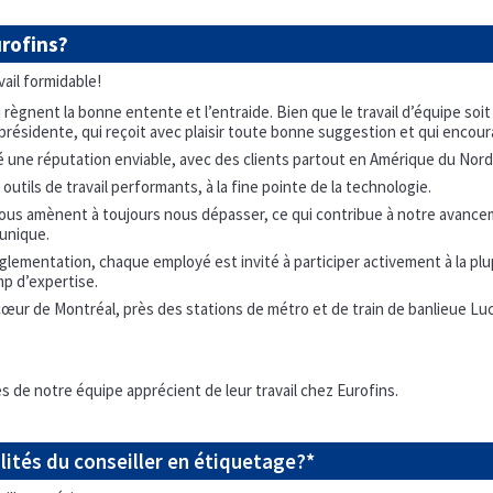
urofins?
ail formidable!
ègnent la bonne entente et l’entraide. Bien que le travail d’équipe so
présidente, qui reçoit avec plaisir toute bonne suggestion et qui encourag
lé une réputation enviable, avec des clients partout en Amérique du Nord
utils de travail performants, à la fine pointe de la technologie.
us amènent à toujours nous dépasser, ce qui contribue à notre avancem
 unique.
réglementation, chaque employé est invité à participer activement à la pl
p d’expertise.
ur de Montréal, près des stations de métro et de train de banlieue Luci
 de notre équipe apprécient de leur travail chez Eurofins.
lités du conseiller en étiquetage?*